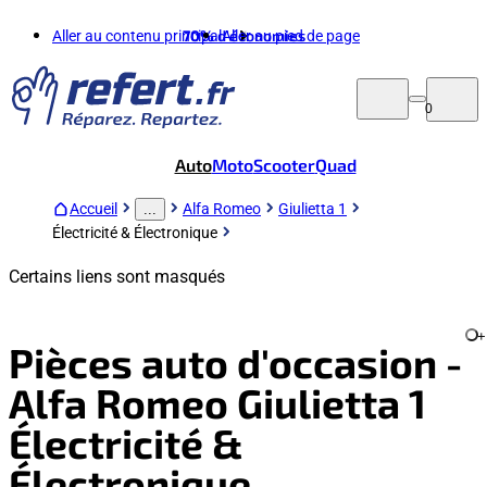
Aller au contenu principal
70%
d'économies
Aller au pied de page
0
Auto
Moto
Scooter
Quad
Accueil
Alfa Romeo
Giulietta 1
...
Électricité & Électronique
Certains liens sont masqués
+
Pièces auto d'occasion -
Alfa Romeo Giulietta 1
Électricité &
Électronique