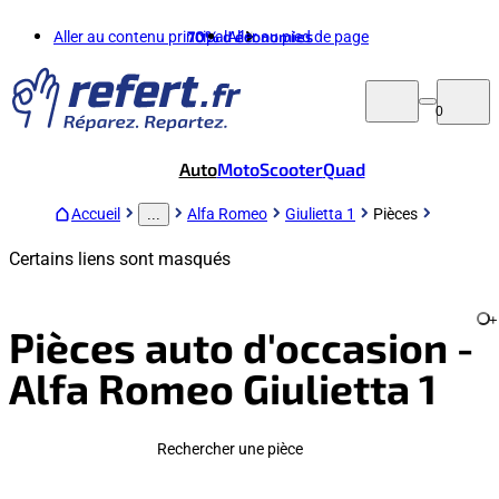
Aller au contenu principal
70%
d'économies
Aller au pied de page
0
Auto
Moto
Scooter
Quad
Accueil
Alfa Romeo
Giulietta 1
Pièces
...
Certains liens sont masqués
+
Pièces auto d'occasion -
Alfa Romeo Giulietta 1
Rechercher une pièce