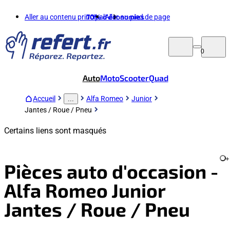
Aller au contenu principal
70%
d'économies
Aller au pied de page
0
Auto
Moto
Scooter
Quad
Accueil
Alfa Romeo
Junior
...
Jantes / Roue / Pneu
Certains liens sont masqués
+
Pièces auto d'occasion -
Alfa Romeo Junior
Jantes / Roue / Pneu