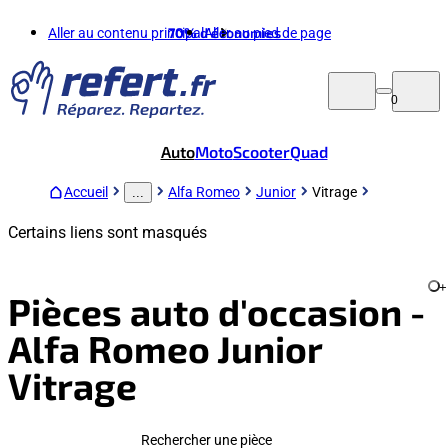
Aller au contenu principal
70%
d'économies
Aller au pied de page
0
Auto
Moto
Scooter
Quad
Accueil
Alfa Romeo
Junior
Vitrage
...
Certains liens sont masqués
+
Pièces auto d'occasion -
Alfa Romeo Junior
Vitrage
Rechercher une pièce