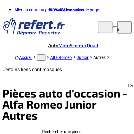
Aller au contenu principal
70%
d'économies
Aller au pied de page
0
Auto
Moto
Scooter
Quad
Accueil
Alfa Romeo
Junior
Autres
...
Certains liens sont masqués
+
Pièces auto d'occasion -
Alfa Romeo Junior
Autres
Rechercher une pièce