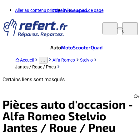
Aller au contenu principal
70%
d'économies
Aller au pied de page
0
Auto
Moto
Scooter
Quad
Accueil
Alfa Romeo
Stelvio
...
Jantes / Roue / Pneu
Certains liens sont masqués
+
Pièces auto d'occasion -
Alfa Romeo Stelvio
Jantes / Roue / Pneu