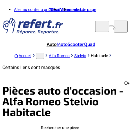
Aller au contenu principal
70%
d'économies
Aller au pied de page
0
Auto
Moto
Scooter
Quad
Accueil
Alfa Romeo
Stelvio
Habitacle
...
Certains liens sont masqués
+
Pièces auto d'occasion -
Alfa Romeo Stelvio
Habitacle
Rechercher une pièce