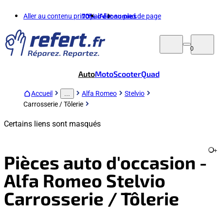
Aller au contenu principal
70%
d'économies
Aller au pied de page
0
Auto
Moto
Scooter
Quad
Accueil
Alfa Romeo
Stelvio
...
Carrosserie / Tôlerie
Certains liens sont masqués
+
Pièces auto d'occasion -
Alfa Romeo Stelvio
Carrosserie / Tôlerie