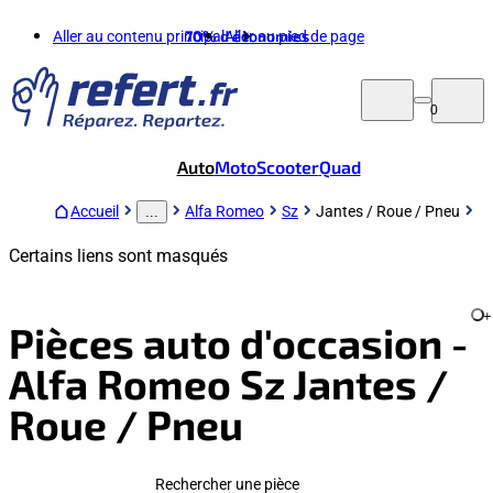
Aller au contenu principal
70%
d'économies
Aller au pied de page
0
Auto
Moto
Scooter
Quad
Accueil
Alfa Romeo
Sz
Jantes / Roue / Pneu
...
Certains liens sont masqués
+
Pièces auto d'occasion -
Alfa Romeo Sz Jantes /
Roue / Pneu
Rechercher une pièce