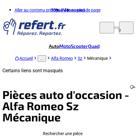
Aller au contenu principal
70%
d'économies
Aller au pied de page
0
Auto
Moto
Scooter
Quad
Accueil
Alfa Romeo
Sz
Mécanique
...
Certains liens sont masqués
+
Pièces auto d'occasion -
Alfa Romeo Sz
Mécanique
Rechercher une pièce