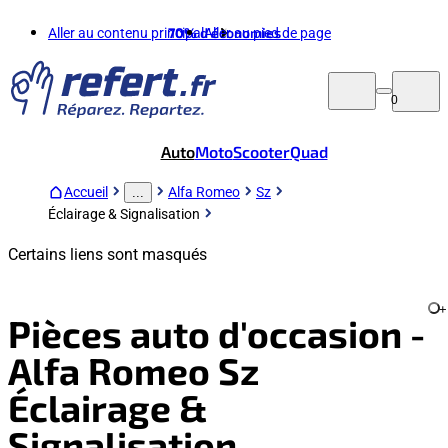
Aller au contenu principal
70%
d'économies
Aller au pied de page
0
Auto
Moto
Scooter
Quad
Accueil
Alfa Romeo
Sz
...
Éclairage & Signalisation
Certains liens sont masqués
+
Pièces auto d'occasion -
Alfa Romeo Sz
Éclairage &
Signalisation