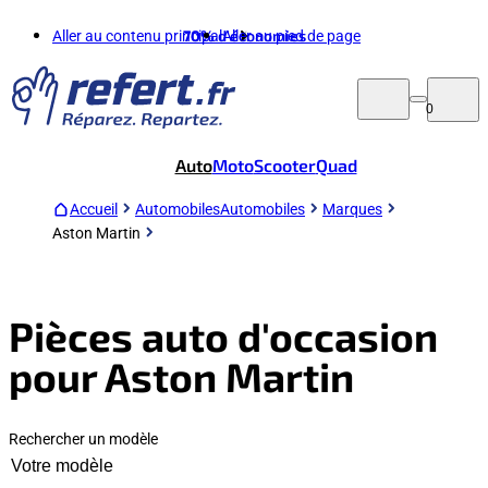
Aller au contenu principal
70%
d'économies
Aller au pied de page
0
Auto
Moto
Scooter
Quad
Accueil
Automobiles
Automobiles
Marques
Aston Martin
Pièces auto d'occasion
pour Aston Martin
Rechercher un modèle