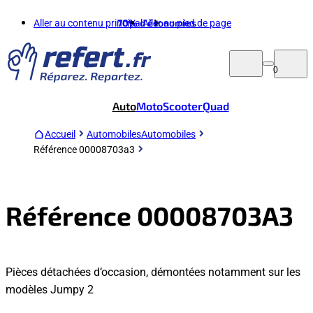
Aller au contenu principal
70%
d'économies
Aller au pied de page
0
Auto
Moto
Scooter
Quad
Accueil
Automobiles
Automobiles
Référence 00008703a3
Référence 00008703A3
Pièces détachées d’occasion, démontées notamment sur les
modèles Jumpy 2