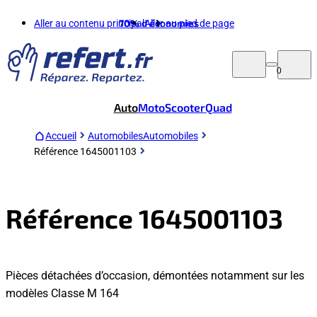
Aller au contenu principal
70%
d'économies
Aller au pied de page
0
Auto
Moto
Scooter
Quad
Accueil
Automobiles
Automobiles
Référence 1645001103
Référence 1645001103
Pièces détachées d’occasion, démontées notamment sur les
modèles Classe M 164