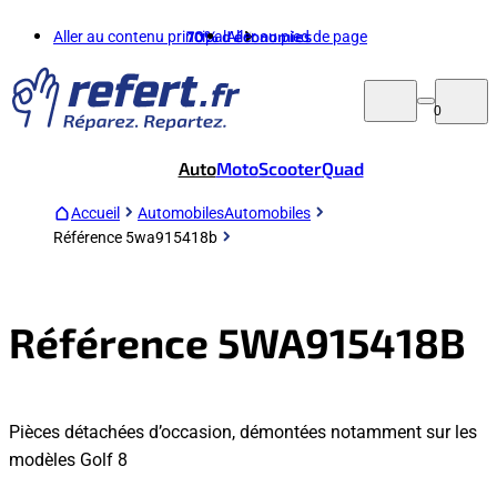
Aller au contenu principal
70%
d'économies
Aller au pied de page
0
Auto
Moto
Scooter
Quad
Accueil
Automobiles
Automobiles
Référence 5wa915418b
Référence 5WA915418B
Pièces détachées d’occasion, démontées notamment sur les
modèles Golf 8