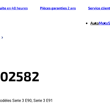
tuite
en 48 heures
Pièces garanties
2 ans
Service clien
Auto
Moto
2
202582
dèles Serie 3 E90, Serie 3 E91