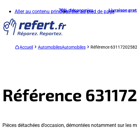
70%
d'économies
Livraison gra
Aller au contenu principal
Aller au pied de page
Accueil
Automobiles
Automobiles
Référence 6311720258
Référence 63117
Pièces détachées d’occasion, démontées notamment sur les mo