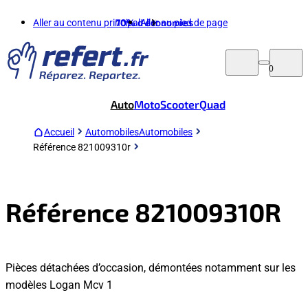
Aller au contenu principal
70%
d'économies
Aller au pied de page
0
Auto
Moto
Scooter
Quad
Accueil
Automobiles
Automobiles
Référence 821009310r
Référence 821009310R
Pièces détachées d’occasion, démontées notamment sur les
modèles Logan Mcv 1