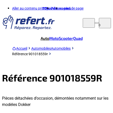
Aller au contenu principal
70%
d'économies
Aller au pied de page
0
Auto
Moto
Scooter
Quad
Accueil
Automobiles
Automobiles
Référence 901018559r
Référence 901018559R
Pièces détachées d’occasion, démontées notamment sur les
modèles Dokker