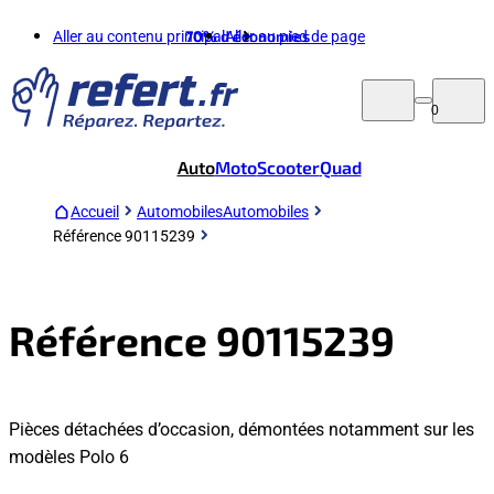
Aller au contenu principal
70%
d'économies
Aller au pied de page
0
Auto
Moto
Scooter
Quad
Accueil
Automobiles
Automobiles
Référence 90115239
Référence 90115239
Pièces détachées d’occasion, démontées notamment sur les
modèles Polo 6