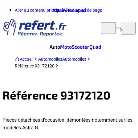
Aller au contenu principal
70%
d'économies
Aller au pied de page
0
Auto
Moto
Scooter
Quad
Accueil
Automobiles
Automobiles
Référence 93172120
Référence 93172120
Pièces détachées d’occasion, démontées notamment sur les
modèles Astra G