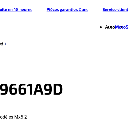
tuite
en 48 heures
Pièces garanties
2 ans
Service clien
Auto
Moto
9d
59661A9D
modèles Mx5 2