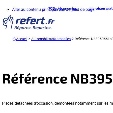
70%
d'économies
Livraison gra
Aller au contenu principal
Aller au pied de page
Accueil
Automobiles
Automobiles
Référence Nb3959661a
Référence NB39
Pièces détachées d’occasion, démontées notamment sur les 