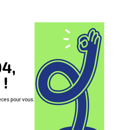
04,
 !
èces pour vous.