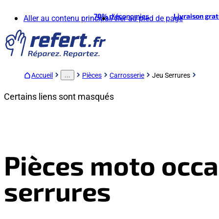
70%
d'économies
Livraison gra
Aller au contenu principal
Aller au pied de page
Accueil
Pièces
Carrosserie
Jeu Serrures
...
Certains liens sont masqués
Pièces moto occa
serrures