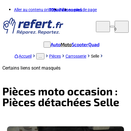
Aller au contenu principal
70%
d'économies
Aller au pied de page
0
Auto
Moto
Scooter
Quad
Accueil
Pièces
Carrosserie
Selle
...
Certains liens sont masqués
Pièces moto occasion :
Pièces détachées Selle