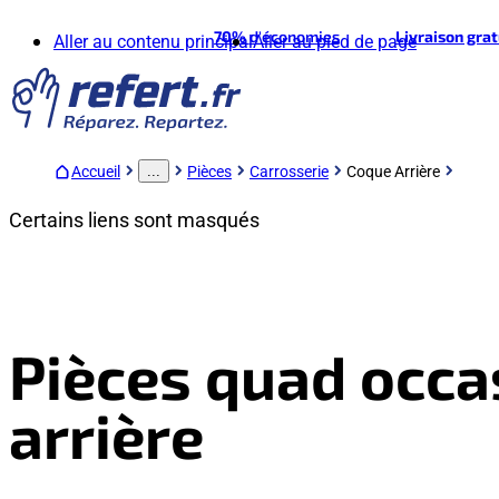
70%
d'économies
Livraison gra
Aller au contenu principal
Aller au pied de page
Accueil
Pièces
Carrosserie
Coque Arrière
...
Certains liens sont masqués
Pièces quad occa
arrière