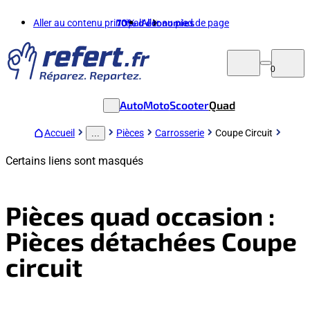
Aller au contenu principal
70%
d'économies
Aller au pied de page
0
Auto
Moto
Scooter
Quad
Accueil
Pièces
Carrosserie
Coupe Circuit
...
Certains liens sont masqués
Pièces quad occasion :
Pièces détachées Coupe
circuit