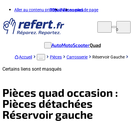
Aller au contenu principal
70%
d'économies
Aller au pied de page
0
Auto
Moto
Scooter
Quad
Accueil
Pièces
Carrosserie
Réservoir Gauche
...
Certains liens sont masqués
Pièces quad occasion :
Pièces détachées
Réservoir gauche