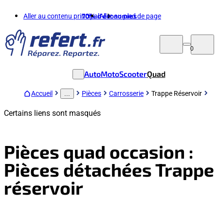
Aller au contenu principal
70%
d'économies
Aller au pied de page
0
Auto
Moto
Scooter
Quad
Accueil
Pièces
Carrosserie
Trappe Réservoir
...
Certains liens sont masqués
Pièces quad occasion :
Pièces détachées Trappe
réservoir