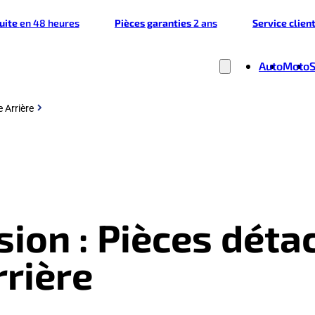
tuite
en 48 heures
Pièces garanties
2 ans
Service clien
Auto
Moto
 Arrière
ion : Pièces déta
rrière