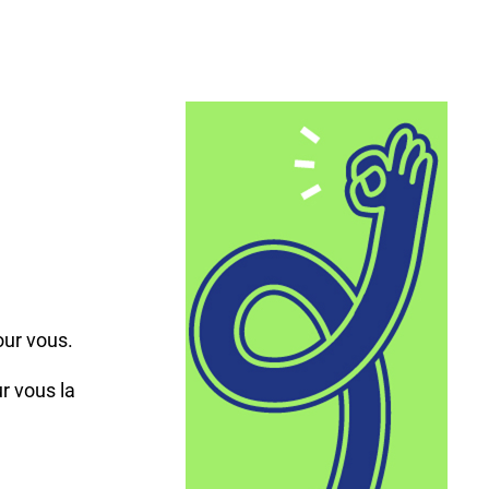
,
our vous.
r vous la