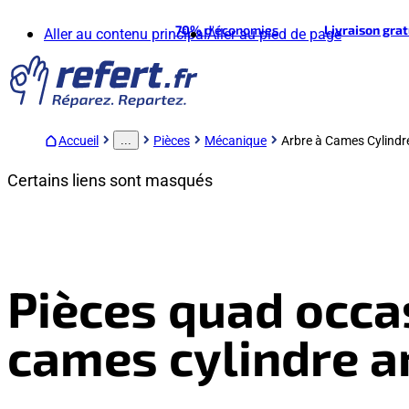
70%
d'économies
Livraison gra
Aller au contenu principal
Aller au pied de page
Accueil
Pièces
Mécanique
Arbre à Cames Cylindre
...
Certains liens sont masqués
Pièces quad occas
cames cylindre a