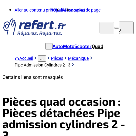
Aller au contenu principal
70%
d'économies
Aller au pied de page
0
Auto
Moto
Scooter
Quad
Accueil
Pièces
Mécanique
...
Pipe Admission Cylindres 2 - 3
Certains liens sont masqués
Pièces quad occasion :
Pièces détachées Pipe
admission cylindres 2 -
3