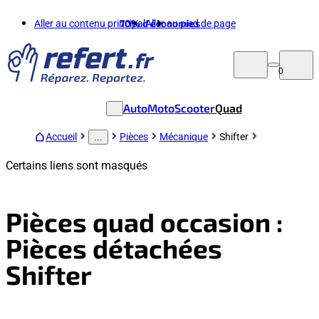
Aller au contenu principal
70%
d'économies
Aller au pied de page
0
Auto
Moto
Scooter
Quad
Accueil
Pièces
Mécanique
Shifter
...
Certains liens sont masqués
Pièces quad occasion :
Pièces détachées
Shifter