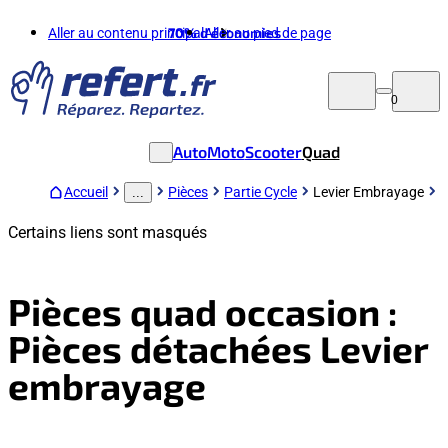
Aller au contenu principal
70%
d'économies
Aller au pied de page
0
Auto
Moto
Scooter
Quad
Accueil
Pièces
Partie Cycle
Levier Embrayage
...
Certains liens sont masqués
Pièces quad occasion :
Pièces détachées Levier
embrayage