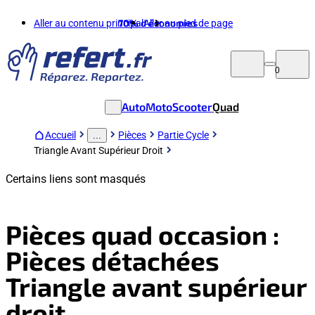
Aller au contenu principal
70%
d'économies
Aller au pied de page
0
Auto
Moto
Scooter
Quad
Accueil
Pièces
Partie Cycle
...
Triangle Avant Supérieur Droit
Certains liens sont masqués
Pièces quad occasion :
Pièces détachées
Triangle avant supérieur
droit