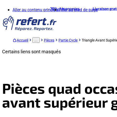
70%
d'économies
Livraison gra
Aller au contenu principal
Aller au pied de page
Accueil
Pièces
Partie Cycle
Triangle Avant Supér
...
Certains liens sont masqués
Pièces quad occas
avant supérieur 