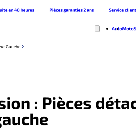
tuite
en 48 heures
Pièces garanties
2 ans
Service clien
Auto
Moto
ieur Gauche
ion : Pièces déta
gauche