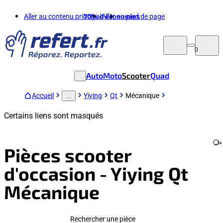
Aller au contenu principal
70%
d'économies
Aller au pied de page
0
Auto
Moto
Scooter
Quad
Accueil
Yiying
Qt
Mécanique
...
Certains liens sont masqués
+
Pièces scooter
d'occasion - Yiying Qt
Mécanique
Rechercher une pièce