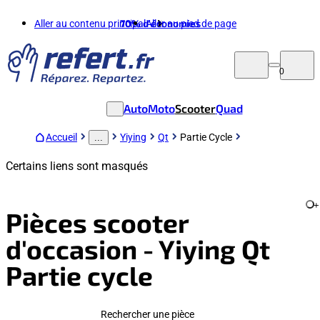
Aller au contenu principal
70%
d'économies
Aller au pied de page
0
Auto
Moto
Scooter
Quad
Accueil
Yiying
Qt
Partie Cycle
...
Certains liens sont masqués
+
Pièces scooter
d'occasion - Yiying Qt
Partie cycle
Rechercher une pièce