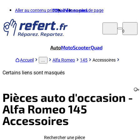
Aller au contenu principal
70%
d'économies
Aller au pied de page
0
Auto
Moto
Scooter
Quad
Accueil
Alfa Romeo
145
Accessoires
...
Certains liens sont masqués
+
Pièces auto d'occasion -
Alfa Romeo 145
Accessoires
Rechercher une pièce