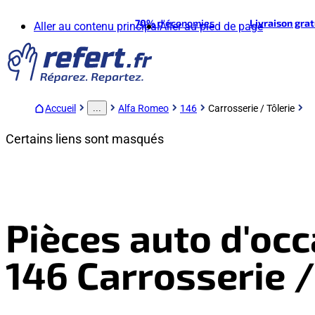
70%
d'économies
Livraison gra
Aller au contenu principal
Aller au pied de page
Accueil
Alfa Romeo
146
Carrosserie / Tôlerie
...
Certains liens sont masqués
Pièces auto d'oc
146 Carrosserie /