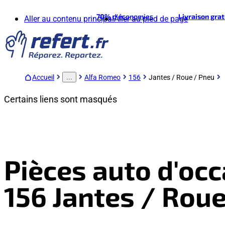
70%
d'économies
Livraison gra
Aller au contenu principal
Aller au pied de page
Accueil
Alfa Romeo
156
Jantes / Roue / Pneu
...
Certains liens sont masqués
Pièces auto d'oc
156 Jantes / Rou