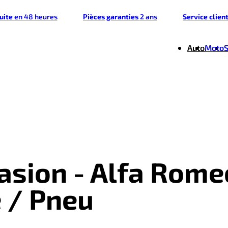
tuite
en 48 heures
Pièces garanties
2 ans
Service clien
Auto
Moto
casion - Alfa Rome
e / Pneu