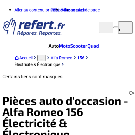
Aller au contenu principal
70%
d'économies
Aller au pied de page
0
Auto
Moto
Scooter
Quad
Accueil
Alfa Romeo
156
...
Électricité & Électronique
Certains liens sont masqués
+
Pièces auto d'occasion -
Alfa Romeo 156
Électricité &
Électronique