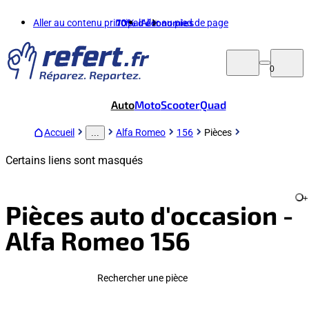
Aller au contenu principal
70%
d'économies
Aller au pied de page
0
Auto
Moto
Scooter
Quad
Accueil
Alfa Romeo
156
Pièces
...
Certains liens sont masqués
+
Pièces auto d'occasion -
Alfa Romeo 156
Rechercher une pièce