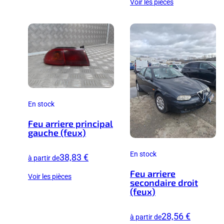
Voir les pièces
En stock
Feu arriere principal
gauche (feux)
En stock
38,83 €
à partir de
Feu arriere
Voir les pièces
secondaire droit
(feux)
28,56 €
à partir de