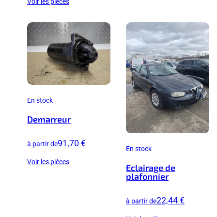
Voir les pièces
En stock
Demarreur
91,70 €
à partir de
En stock
Voir les pièces
Eclairage de
plafonnier
22,44 €
à partir de