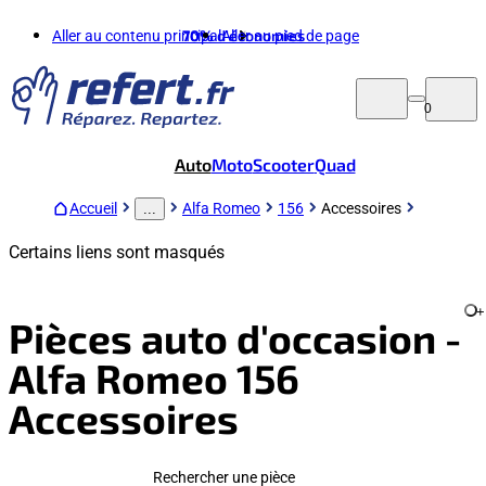
Aller au contenu principal
70%
d'économies
Aller au pied de page
0
Auto
Moto
Scooter
Quad
Accueil
Alfa Romeo
156
Accessoires
...
Certains liens sont masqués
+
Pièces auto d'occasion -
Alfa Romeo 156
Accessoires
Rechercher une pièce