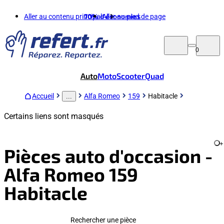
Aller au contenu principal
70%
d'économies
Aller au pied de page
0
Auto
Moto
Scooter
Quad
Accueil
Alfa Romeo
159
Habitacle
...
Certains liens sont masqués
+
Pièces auto d'occasion -
Alfa Romeo 159
Habitacle
Rechercher une pièce