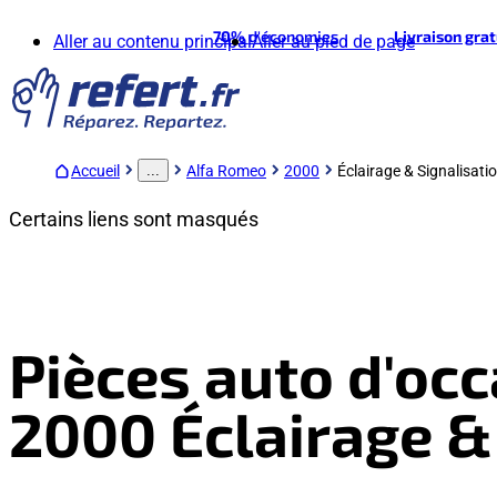
70%
d'économies
Livraison gra
Aller au contenu principal
Aller au pied de page
Accueil
Alfa Romeo
2000
Éclairage & Signalisati
...
Certains liens sont masqués
Pièces auto d'oc
2000 Éclairage &