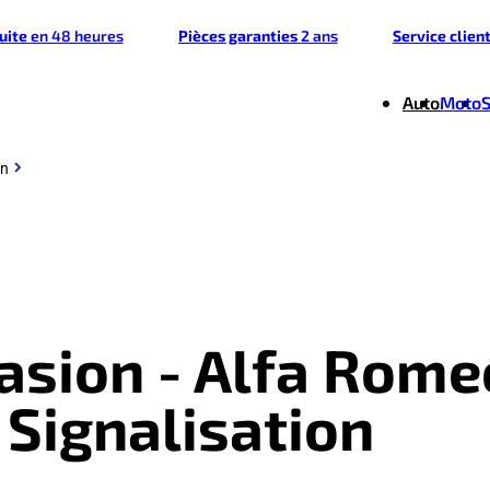
tuite
en 48 heures
Pièces garanties
2 ans
Service clien
Auto
Moto
on
casion - Alfa Rome
 Signalisation