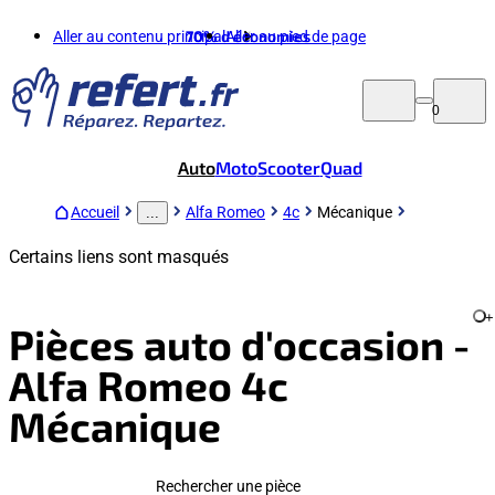
Aller au contenu principal
70%
d'économies
Aller au pied de page
0
Auto
Moto
Scooter
Quad
Accueil
Alfa Romeo
4c
Mécanique
...
Certains liens sont masqués
+
Pièces auto d'occasion -
Alfa Romeo 4c
Mécanique
Rechercher une pièce