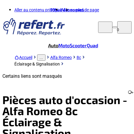
Aller au contenu principal
70%
d'économies
Aller au pied de page
0
Auto
Moto
Scooter
Quad
Accueil
Alfa Romeo
8c
...
Éclairage & Signalisation
Certains liens sont masqués
+
Pièces auto d'occasion -
Alfa Romeo 8c
Éclairage &
Signalisation