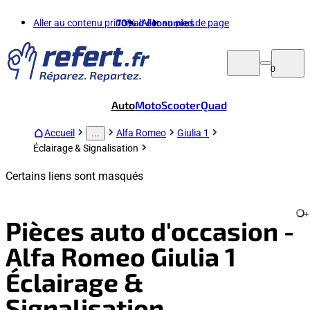
Aller au contenu principal
70%
d'économies
Aller au pied de page
0
Auto
Moto
Scooter
Quad
Accueil
Alfa Romeo
Giulia 1
...
Éclairage & Signalisation
Certains liens sont masqués
+
Pièces auto d'occasion -
Alfa Romeo Giulia 1
Éclairage &
Signalisation