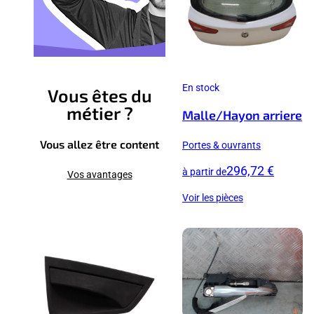
En stock
Vous êtes du
métier ?
Malle/Hayon arriere
Vous allez être content
Portes & ouvrants
296,72 €
à partir de
Vos avantages
Voir les pièces