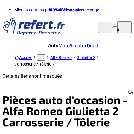
Aller au contenu principal
70%
d'économies
Aller au pied de page
0
Auto
Moto
Scooter
Quad
Accueil
Alfa Romeo
Giulietta 2
...
Carrosserie / Tôlerie
Certains liens sont masqués
+
Pièces auto d'occasion -
Alfa Romeo Giulietta 2
Carrosserie / Tôlerie