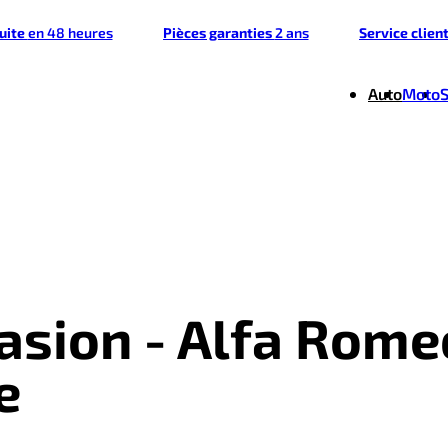
tuite
en 48 heures
Pièces garanties
2 ans
Service clien
Auto
Moto
casion - Alfa Rome
e