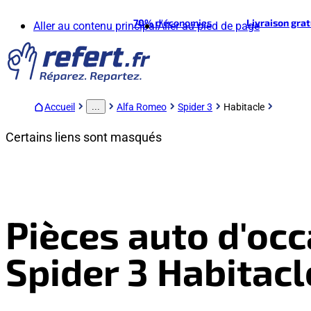
70%
d'économies
Livraison gra
Aller au contenu principal
Aller au pied de page
Accueil
Alfa Romeo
Spider 3
Habitacle
...
Certains liens sont masqués
Pièces auto d'oc
Spider 3 Habitacl