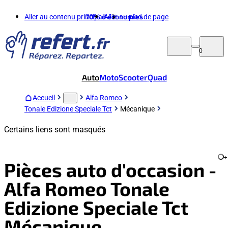
Aller au contenu principal
70%
d'économies
Aller au pied de page
0
Auto
Moto
Scooter
Quad
Accueil
Alfa Romeo
...
Tonale Edizione Speciale Tct
Mécanique
Certains liens sont masqués
+
Pièces auto d'occasion -
Alfa Romeo Tonale
Edizione Speciale Tct
Mécanique