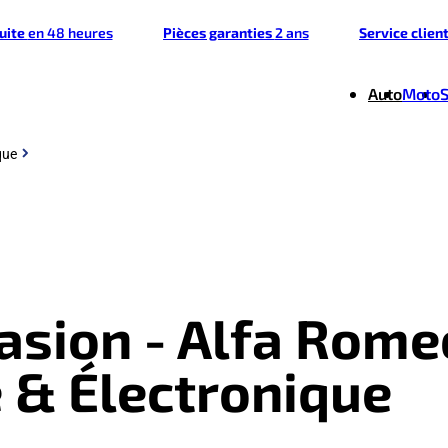
tuite
en 48 heures
Pièces garanties
2 ans
Service clien
Auto
Moto
que
casion - Alfa Rome
é & Électronique