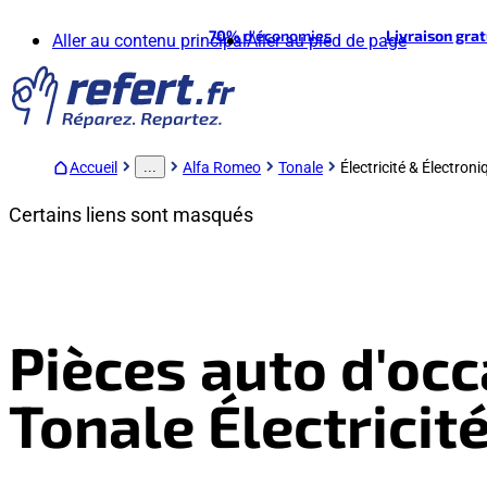
70%
d'économies
Livraison gra
Aller au contenu principal
Aller au pied de page
Accueil
Alfa Romeo
Tonale
Électricité & Électroni
...
Certains liens sont masqués
Pièces auto d'oc
Tonale Électricit